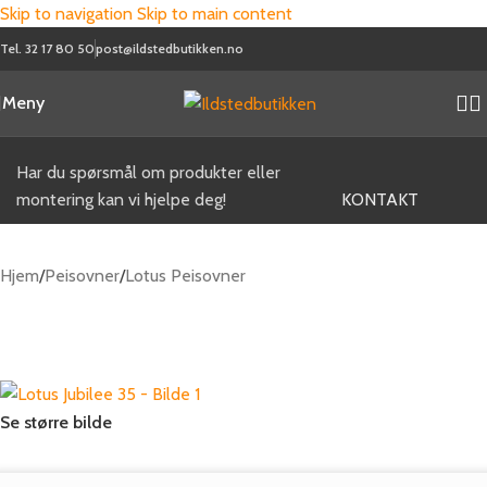
Skip to navigation
Skip to main content
Tel. 32 17 80 50
post@ildstedbutikken.no
Meny
Kjøpshjelp og veiledning
Har du spørsmål om produkter eller
montering kan vi hjelpe deg!
KONTAKT
Hjem
/
Peisovner
/
Lotus Peisovner
Se større bilde