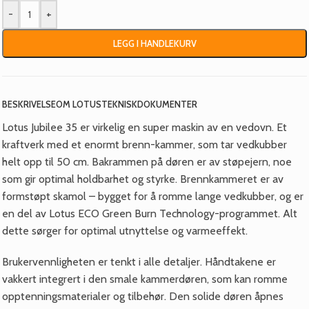
-
+
LEGG I HANDLEKURV
BESKRIVELSE
OM LOTUS
TEKNISK
DOKUMENTER
Lotus Jubilee 35 er virkelig en super maskin av en vedovn. Et
kraftverk med et enormt brenn-kammer, som tar vedkubber
helt opp til 50 cm. Bakrammen på døren er av støpejern, noe
som gir optimal holdbarhet og styrke. Brennkammeret er av
formstøpt skamol – bygget for å romme lange vedkubber, og er
en del av Lotus ECO Green Burn Technology-programmet. Alt
dette sørger for optimal utnyttelse og varmeeffekt.
Brukervennligheten er tenkt i alle detaljer. Håndtakene er
vakkert integrert i den smale kammerdøren, som kan romme
opptenningsmaterialer og tilbehør. Den solide døren åpnes