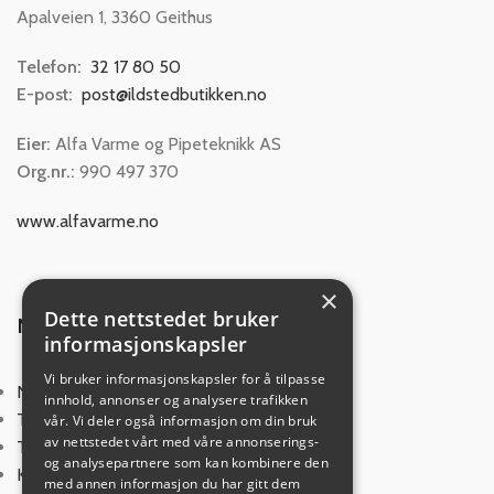
Apalveien 1, 3360 Geithus
Telefon:
32 17 80 50
E-post:
post@ildstedbutikken.no
Eier:
Alfa Varme og Pipeteknikk AS
Org.nr.:
990 497 370
www.alfavarme.no
×
Dette nettstedet bruker
NYTTIGE LINKER
informasjonskapsler
Vi bruker informasjonskapsler for å tilpasse
Norsk Varme
innhold, annonser og analysere trafikken
Trygg Netthandel
vår. Vi deler også informasjon om din bruk
av nettstedet vårt med våre annonserings-
Tips og veiledning
og analysepartnere som kan kombinere den
Kjøpsvilkår
med annen informasjon du har gitt dem