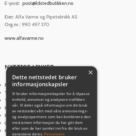
E-post:
post@ildstedbutikken.no
Eier:
Alfa Varme og Pipeteknikk AS
Org.nr.:
990 497 370
www.alfavarme.no
NYTTIGE LINKER
×
Dette nettstedet bruker
informasjonskapsler
Norsk Varme
Trygg Netthandel
Vi bruker informasjonskapsler for å tilpasse
innhold, annonser og analysere trafikken
Tips og veiledning
vår. Vi deler også informasjon om din bruk
Kjøpsvilkår
av nettstedet vårt med våre annonserings-
Frakt
og analysepartnere som kan kombinere den
med annen informasjon du har gitt dem
Om oss
eller som de har samlet inn fra din bruk av
Kontakt oss
tjenestene deres.
Personvern