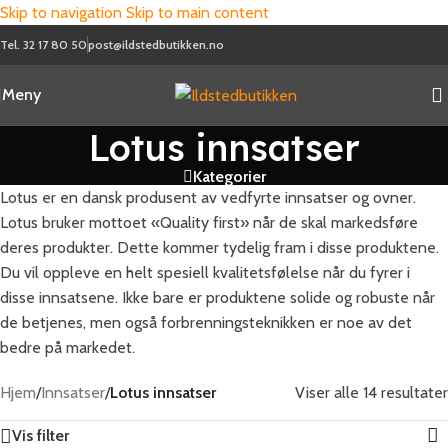
Skip to navigation
Skip to main content
Tel. 32 17 80 50
post@ildstedbutikken.no
Meny
Lotus innsatser
Kategorier
Lotus er en dansk produsent av vedfyrte innsatser og ovner.
Lotus bruker mottoet «Quality first» når de skal markedsføre
deres produkter. Dette kommer tydelig fram i disse produktene.
Du vil oppleve en helt spesiell kvalitetsfølelse når du fyrer i
disse innsatsene. Ikke bare er produktene solide og robuste når
de betjenes, men også forbrenningsteknikken er noe av det
bedre på markedet.
Hjem
/
Innsatser
/
Lotus innsatser
Viser alle 14 resultater
Vis filter