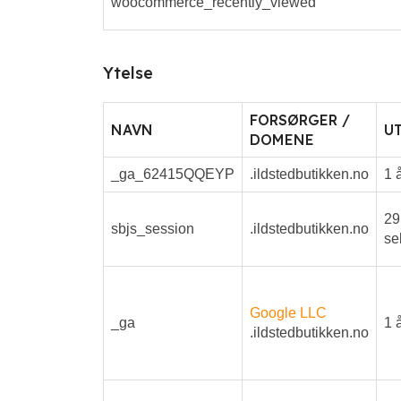
woocommerce_recently_viewed
Ytelse
FORSØRGER /
NAVN
U
DOMENE
_ga_62415QQEYP
.ildstedbutikken.no
1 
29
sbjs_session
.ildstedbutikken.no
se
Google LLC
_ga
1 
.ildstedbutikken.no