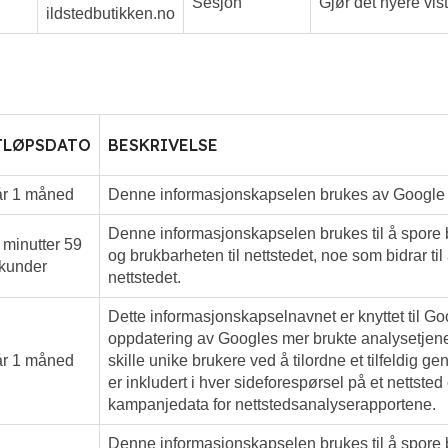
Sesjon
Gjør det nyere vi
ildstedbutikken.no
TLØPSDATO
BESKRIVELSE
år 1 måned
Denne informasjonskapselen brukes av Google An
Denne informasjonskapselen brukes til å spore br
 minutter 59
og brukbarheten til nettstedet, noe som bidrar 
kunder
nettstedet.
Dette informasjonskapselnavnet er knyttet til Go
oppdatering av Googles mer brukte analysetjene
år 1 måned
skille unike brukere ved å tilordne et tilfeldig g
er inkludert i hver sideforespørsel på et nettste
kampanjedata for nettstedsanalyserapportene.
Denne informasjonskapselen brukes til å spore 