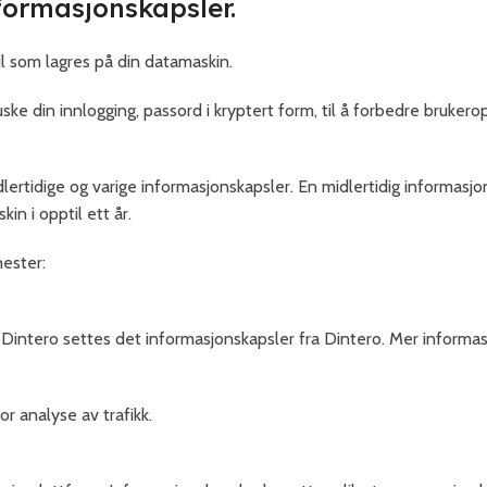
ormasjonskapsler.
il som lagres på din datamaskin.
uske din innlogging, passord i kryptert form, til å forbedre bruk
lertidige og varige informasjonskapsler. En midlertidig informasjo
in i opptil ett år.
nester:
intero settes det informasjonskapsler fra Dintero. Mer informasj
r analyse av trafikk.