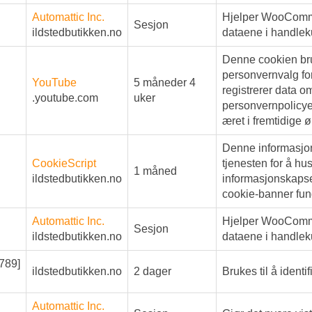
Automattic Inc.
Hjelper WooComme
Sesjon
ildstedbutikken.no
dataene i handlek
Denne cookien bru
personvernvalg for
YouTube
5 måneder 4
registrerer data 
.youtube.com
uker
personvernpolicyer 
æret i fremtidige ø
Denne informasjo
CookieScript
tjenesten for å hu
1 måned
ildstedbutikken.no
informasjonskapse
cookie-banner fun
Automattic Inc.
Hjelper WooComme
Sesjon
ildstedbutikken.no
dataene i handlek
789]
ildstedbutikken.no
2 dager
Brukes til å identi
Automattic Inc.