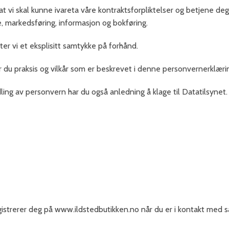
t vi skal kunne ivareta våre kontraktsforpliktelser og betjene de
, markedsføring, informasjon og bokføring.
 vi et eksplisitt samtykke på forhånd.
r du praksis og vilkår som er beskrevet i denne personvernerklæri
ing av personvern har du også anledning å klage til Datatilsynet.
gistrerer deg på www.ildstedbutikken.no når du er i kontakt med sa