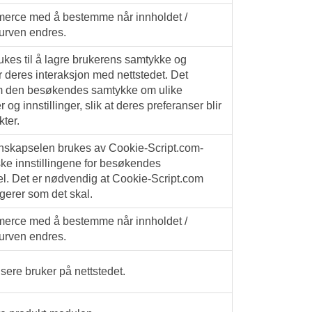
rce med å bestemme når innholdet /
urven endres.
kes til å lagre brukerens samtykke og
 deres interaksjon med nettstedet. Det
om den besøkendes samtykke om ulike
og innstillinger, slik at deres preferanser blir
kter.
nskapselen brukes av Cookie-Script.com-
ske innstillingene for besøkendes
l. Det er nødvendig at Cookie-Script.com
gerer som det skal.
rce med å bestemme når innholdet /
urven endres.
fisere bruker på nettstedet.