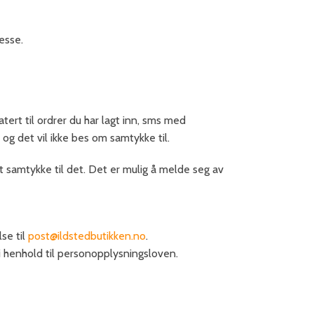
esse.
ert til ordrer du har lagt inn, sms med
g det vil ikke bes om samtykke til.
t samtykke til det. Det er mulig å melde seg av
se til
post@ildstedbutikken.no
.
 i henhold til personopplysningsloven.