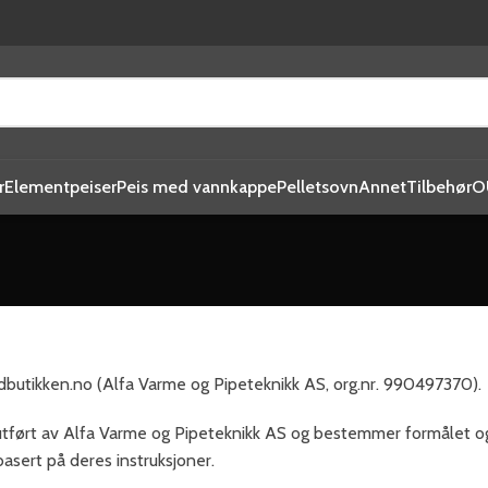
r
Elementpeiser
Peis med vannkappe
Pelletsovn
Annet
Tilbehør
O
dbutikken.no (Alfa Varme og Pipeteknikk AS, org.nr. 990497370).
utført av Alfa Varme og Pipeteknikk AS og bestemmer formålet o
asert på deres instruksjoner.