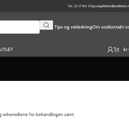
Tel. 32 17 80 50
post@ildstedbutikken.
Tips og veiledning
Om oss
Kontakt o
UTLET
kr
g virkemidlene for behandlingen samt