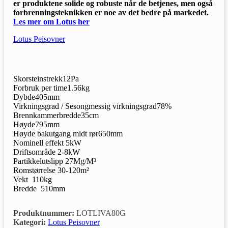
er produktene solide og robuste når de betjenes, men også
forbrenningsteknikken er noe av det bedre på markedet.
Les mer om Lotus her
Lotus Peisovner
Skorsteinstrekk
12
Pa
Forbruk per time
1.56
kg
Dybde
405
mm
Virkningsgrad / Sesongmessig virkningsgrad
78
%
Brennkammerbredde
35
cm
Høyde
795
mm
Høyde bakutgang midt rør
650
mm
Nominell effekt
5
kW
Driftsområde
2-8
kW
Partikkelutslipp
27
Mg/M³
Romstørrelse
30-120
m²
Vekt
110
kg
Bredde
510
mm
Produktnummer:
LOTLIVA80G
Kategori:
Lotus Peisovner