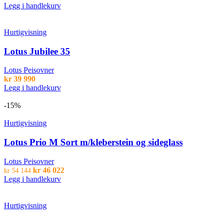
Legg i handlekurv
Hurtigvisning
Lotus Jubilee 35
Lotus Peisovner
kr
39 990
Legg i handlekurv
-15%
Hurtigvisning
Lotus Prio M Sort m/kleberstein og sideglass
Lotus Peisovner
Opprinnelig
Nåværende
kr
46 022
kr
54 144
pris
pris
Legg i handlekurv
var:
er:
kr 54
kr 46
144.
022.
Hurtigvisning