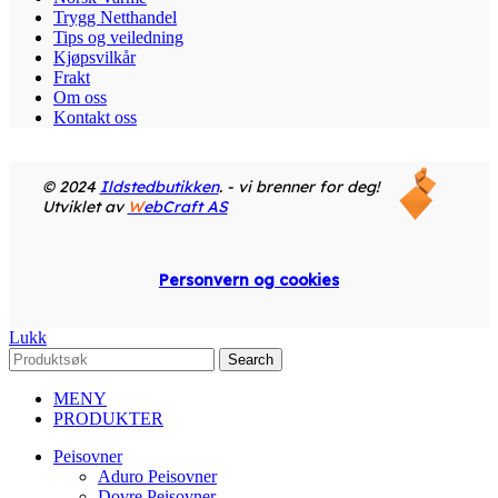
Trygg Netthandel
Tips og veiledning
Kjøpsvilkår
Frakt
Om oss
Kontakt oss
© 2024
Ildstedbutikken
. - vi brenner for deg!
Utviklet av
W
ebCraft AS
Personvern og cookies
Lukk
Search
MENY
PRODUKTER
Peisovner
Aduro Peisovner
Dovre Peisovner