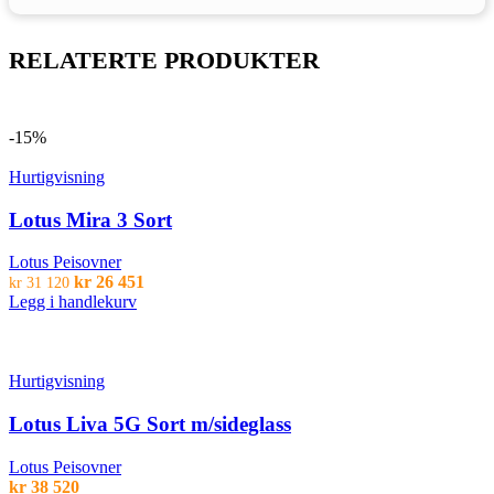
RELATERTE PRODUKTER
-15%
Hurtigvisning
Lotus Mira 3 Sort
Lotus Peisovner
Opprinnelig
Nåværende
kr
26 451
kr
31 120
pris
pris
Legg i handlekurv
var:
er:
kr 31
kr 26
120.
451.
Hurtigvisning
Lotus Liva 5G Sort m/sideglass
Lotus Peisovner
kr
38 520