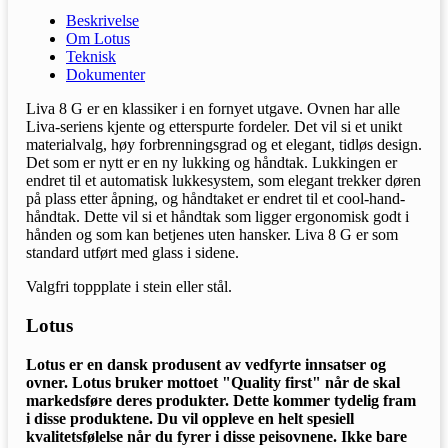
Beskrivelse
Om Lotus
Teknisk
Dokumenter
Liva 8 G er en klassiker i en fornyet utgave. Ovnen har alle
Liva-seriens kjente og etterspurte fordeler. Det vil si et unikt
materialvalg, høy forbrenningsgrad og et elegant, tidløs design.
Det som er nytt er en ny lukking og håndtak. Lukkingen er
endret til et automatisk lukkesystem, som elegant trekker døren
på plass etter åpning, og håndtaket er endret til et cool-hand-
håndtak. Dette vil si et håndtak som ligger ergonomisk godt i
hånden og som kan betjenes uten hansker. Liva 8 G er som
standard utført med glass i sidene.
Valgfri toppplate i stein eller stål.
Lotus
Lotus er en dansk produsent av vedfyrte innsatser og
ovner. Lotus bruker mottoet "Quality first" når de skal
markedsføre deres produkter. Dette kommer tydelig fram
i disse produktene. Du vil oppleve en helt spesiell
kvalitetsfølelse når du fyrer i disse peisovnene. Ikke bare