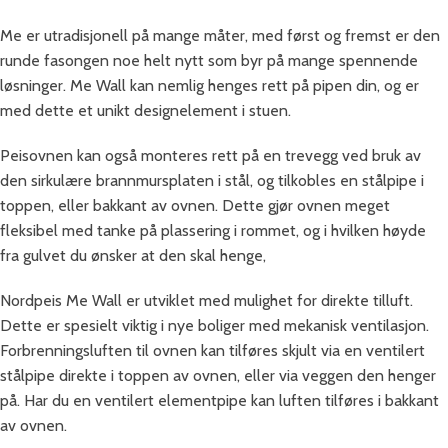
Me er utradisjonell på mange måter, med først og fremst er den
runde fasongen noe helt nytt som byr på mange spennende
løsninger. Me Wall kan nemlig henges rett på pipen din, og er
med dette et unikt designelement i stuen.
Peisovnen kan også monteres rett på en trevegg ved bruk av
den sirkulære brannmursplaten i stål, og tilkobles en stålpipe i
toppen, eller bakkant av ovnen. Dette gjør ovnen meget
fleksibel med tanke på plassering i rommet, og i hvilken høyde
fra gulvet du ønsker at den skal henge,
Nordpeis Me Wall er utviklet med mulighet for direkte tilluft.
Dette er spesielt viktig i nye boliger med mekanisk ventilasjon.
Forbrenningsluften til ovnen kan tilføres skjult via en ventilert
stålpipe direkte i toppen av ovnen, eller via veggen den henger
på. Har du en ventilert elementpipe kan luften tilføres i bakkant
av ovnen.