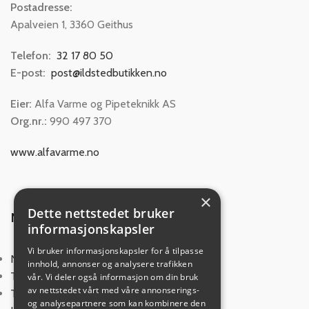
Postadresse:
Apalveien 1, 3360 Geithus
Telefon:
32 17 80 50
E-post:
post@ildstedbutikken.no
Eier:
Alfa Varme og Pipeteknikk AS
Org.nr.:
990 497 370
www.alfavarme.no
×
Dette nettstedet bruker
NYTTIGE LINKER
informasjonskapsler
Vi bruker informasjonskapsler for å tilpasse
Norsk Varme
innhold, annonser og analysere trafikken
Trygg Netthandel
vår. Vi deler også informasjon om din bruk
av nettstedet vårt med våre annonserings-
Tips og veiledning
og analysepartnere som kan kombinere den