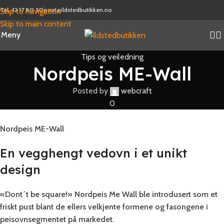
Tel. 32 17 80 50
post@ildstedbutikken.no
Skip to navigation
Skip to main content
Meny
Tips og veiledning
Nordpeis ME-Wall
Posted by
webcraft
0
Nordpeis ME-Wall
En vegghengt vedovn i et unikt
design
«Dont´t be square!» Nordpeis Me Wall ble introdusert som et
friskt pust blant de ellers velkjente formene og fasongene i
peisovnsegmentet på markedet.