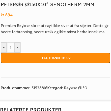
PEISRØR Ø150X10° SENOTHERM 2MM
kr
694
Premium Røykrør sikrer at røyk ikke siver ut fra skjøter. Dette gir
bedre forbrenning, bedre trekk og ikke minst bedre inneklima.
-
+
LEGG I HANDLEKURV
Produktnummer:
51528816
Kategori:
Røykrør Ø150
RELATERTE PRODUKTER