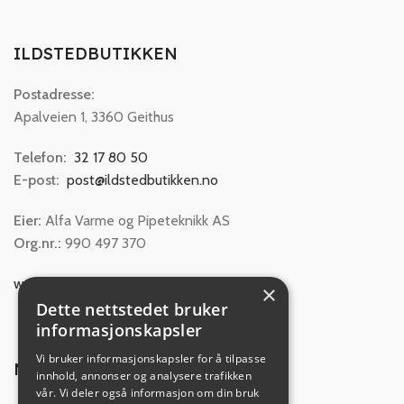
ILDSTEDBUTIKKEN
Postadresse:
Apalveien 1, 3360 Geithus
Telefon:
32 17 80 50
E-post:
post@ildstedbutikken.no
Eier:
Alfa Varme og Pipeteknikk AS
Org.nr.:
990 497 370
www.alfavarme.no
×
Dette nettstedet bruker
informasjonskapsler
Vi bruker informasjonskapsler for å tilpasse
NYTTIGE LINKER
innhold, annonser og analysere trafikken
vår. Vi deler også informasjon om din bruk