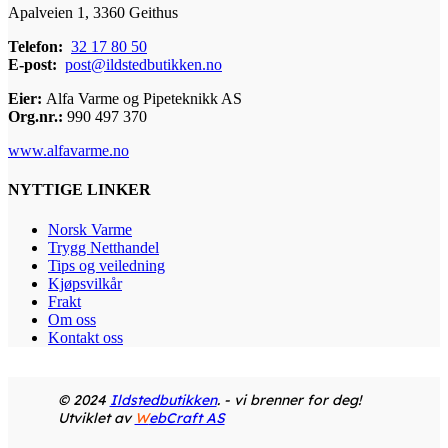
Apalveien 1, 3360 Geithus
Telefon:
32 17 80 50
E-post:
post@ildstedbutikken.no
Eier:
Alfa Varme og Pipeteknikk AS
Org.nr.:
990 497 370
www.alfavarme.no
NYTTIGE LINKER
Norsk Varme
Trygg Netthandel
Tips og veiledning
Kjøpsvilkår
Frakt
Om oss
Kontakt oss
© 2024
Ildstedbutikken
. - vi brenner for deg!
Utviklet av
W
ebCraft AS