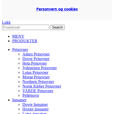
Personvern og cookies
Lukk
Search
MENY
PRODUKTER
Peisovner
Aduro Peisovner
Dovre Peisovner
Heta Peisovner
Jydepeisen Peisovner
Lotus Peisovner
Morsø Peisovner
Nordpeis Peisovner
Norsk Kleber Peisovner
VARDE Peisovner
Pelletsovn
Innsatser
Dovre Innsatser
Hoxter innsaster
Lotus innsatser