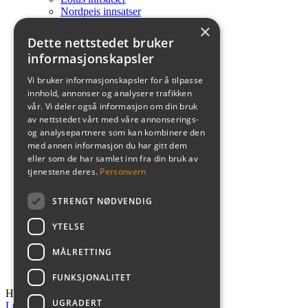
Nordpeis innsatser
Heta innsatser
×
Elementpeiser
Dette nettstedet bruker
Lotus Elementpeiser
informasjonskapsler
Nordpeis Elementpeiser
Elektriske peiser
Vi bruker informasjonskapsler for å tilpasse
Biopeis
innhold, annonser og analysere trafikken
Uteprodukter
vår. Vi deler også informasjon om din bruk
Gasspeis
av nettstedet vårt med våre annonserings-
Peis med vannkappe
og analysepartnere som kan kombinere den
Tilbehør
med annen informasjon du har gitt dem
Brannmursplater
eller som de har samlet inn fra din bruk av
Gulvplater
tjenestene deres.
Personvern
Røykrør
Røyksuger
Tilbehør peisinnsatser
STRENGT NØDVENDIG
Tilbehør peisovner
Ventiler
YTELSE
Tips og veiledning
MÅLRETTING
Om oss
Kontakt oss
FUNKSJONALITET
Handlekurv
UGRADERT
Lukk