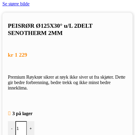
Se større bilde
PEISRØR Ø125X30° u/L 2DELT
SENOTHERM 2MM
kr
1 229
Premium Røykrør sikrer at røyk ikke siver ut fra skjøter. Dette
gir bedre forbrenning, bedre trekk og ikke minst bedre
inneklima.
3 på lager
PEISRØR Ø125X30° u/L 2DELT SENOTHERM 2MM antall
-
+