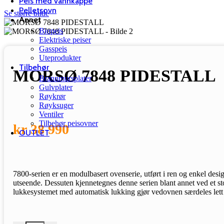
Peis med vannkappe
Pelletsovn
Se større bilde
Annet
Biopeis
Elektriske peiser
Gasspeis
Uteprodukter
Tilbehør
MORSØ 7848 PIDESTALL
Brannmursplater
Gulvplater
Røykrør
Røyksuger
Ventiler
Tilbehør peisovner
kr
38 990
OUTLET
7800-serien er en modulbasert ovenserie, utført i ren og enkel desi
utseende. Dessuten kjennetegnes denne serien blant annet ved et 
lukkesystemet med automatisk lukking gjør vedovnen særdeles lett 