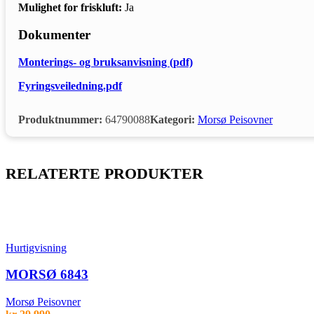
Mulighet for friskluft:
Ja
Dokumenter
Monterings- og bruksanvisning (pdf)
Fyringsveiledning.pdf
Produktnummer:
64790088
Kategori:
Morsø Peisovner
RELATERTE PRODUKTER
Hurtigvisning
MORSØ 6843
Morsø Peisovner