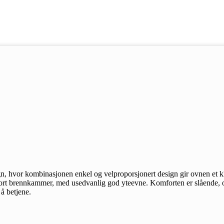
gn, hvor kombinasjonen enkel og velproporsjonert design gir ovnen et kl
stort brennkammer, med usedvanlig god yteevne. Komforten er slående, 
å betjene.