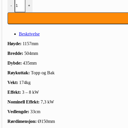
MORSØ 7848 PIDESTALL antall
-
+
Beskrivelse
Høyde:
1157mm
Bredde:
504mm
Dybde:
435mm
Røykuttak:
Topp og Bak
Vekt:
174kg
Effekt:
3 – 8 kW
Nominell Effekt:
7,3 kW
Vedlengde:
33cm
Rørdimensjon:
Ø150mm