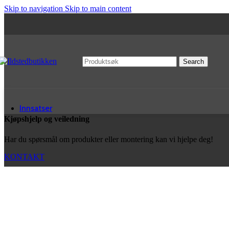
Skip to navigation
Skip to main content
Search
Innsatser
Kjøpshjelp og veiledning
Har du spørsmål om produkter eller montering kan vi hjelpe deg!
PEISINNSATSER
KONTAKT
Nordpeis Innsatser
Dovre Innsatser
Hoxter Innsatser
Lotus Innsatser
Heta Innsatser