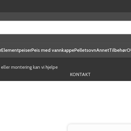
r
Elementpeiser
Peis med vannkappe
Pelletsovn
Annet
Tilbehør
O
g
eller montering kan vi hjelpe
KONTAKT