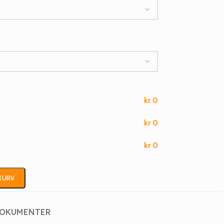
kr
0
kr
0
kr
0
EKURV
OKUMENTER