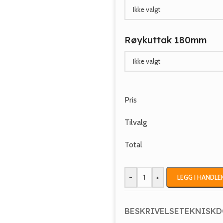
Røykuttak 180mm
Pris
Tilvalg
Total
-
+
LEGG I HANDL
BESKRIVELSE
TEKNISK
D