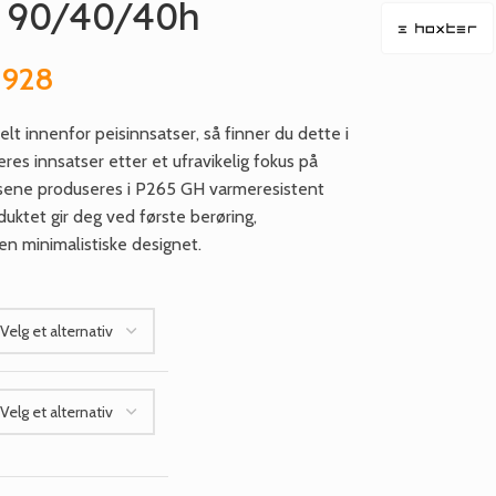
a 90/40/40h
 928
elt innenfor peisinnsatser, så finner du dette i
es innsatser etter et ufravikelig fokus på
satsene produseres i P265 GH varmeresistent
duktet gir deg ved første berøring,
n minimalistiske designet.