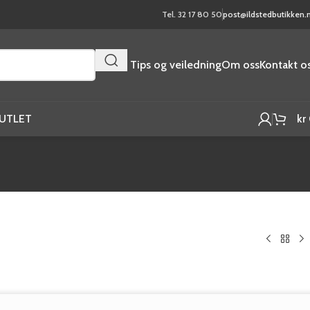
Tel. 32 17 80 50
post@ildstedbutikken.
Tips og veiledning
Om oss
Kontakt o
UTLET
kr