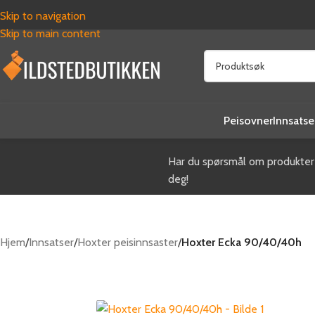
Skip to navigation
Skip to main content
Peisovner
Innsatse
Kjøpshjelp og veilednin
Har du spørsmål om produkter 
deg!
Hjem
/
Innsatser
/
Hoxter peisinnsaster
/
Hoxter Ecka 90/40/40h