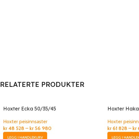
RELATERTE PRODUKTER
Hoxter Ecka 50/35/45
Hoxter Haka
Hoxter peisinnsaster
Hoxter peisinn
kr
48 528
–
kr
56 980
kr
61 828
–
kr
LEGG I HANDLEKURV
LEGG I HANDLE