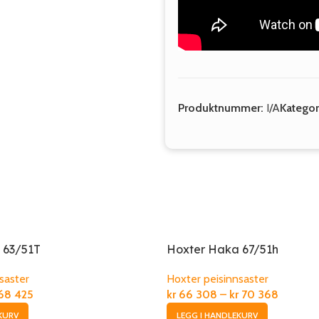
Produktnummer:
I/A
Kategor
 63/51T
Hoxter Haka 67/51h
saster
Hoxter peisinnsaster
68 425
kr
66 308
–
kr
70 368
KURV
LEGG I HANDLEKURV