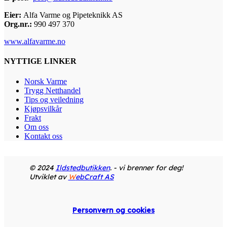
Eier:
Alfa Varme og Pipeteknikk AS
Org.nr.:
990 497 370
www.alfavarme.no
NYTTIGE LINKER
Norsk Varme
Trygg Netthandel
Tips og veiledning
Kjøpsvilkår
Frakt
Om oss
Kontakt oss
© 2024
Ildstedbutikken
. - vi brenner for deg!
Utviklet av
W
ebCraft AS
Personvern og cookies