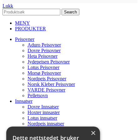
Lukk
Search
MENY
PRODUKTER
Peisovner
Aduro Peisovner
Dovre Peisovner
Heta Peisovner
Jydepeisen Peisovner
Lotus Peisovner
Morsø Peisovner
Nordpeis Peisovner
Norsk Kleber Peisovner
VARDE Peisovner
Pelletsovn
Innsatser
Dovre Innsatser
Hoxter innsaster
Lotus innsatser
Nordpeis innsatser
Heta innsatser
×
Elementpeiser
Dette nettstedet bruker