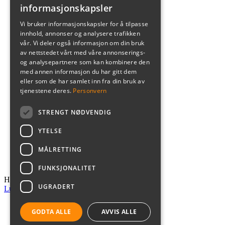
Lotus Elementpeiser
informasjonskapsler
Nordpeis Elementpeiser
Elektriske peiser
Vi bruker informasjonskapsler for å tilpasse
Biopeis
innhold, annonser og analysere trafikken
Uteprodukter
vår. Vi deler også informasjon om din bruk
Gasspeis
av nettstedet vårt med våre annonserings-
Peis med vannkappe
og analysepartnere som kan kombinere den
Tilbehør
med annen informasjon du har gitt dem
Brannmursplater
eller som de har samlet inn fra din bruk av
Gulvplater
tjenestene deres.
Personvern
Røykrør
Røyksuger
Tilbehør peisinnsatser
STRENGT NØDVENDIG
Tilbehør peisovner
Ventiler
YTELSE
Tips og veiledning
MÅLRETTING
Om oss
Kontakt oss
FUNKSJONALITET
Handlekurv
UGRADERT
Lukk
Butikk
GODTA ALLE
AVVIS ALLE
Handlekurv