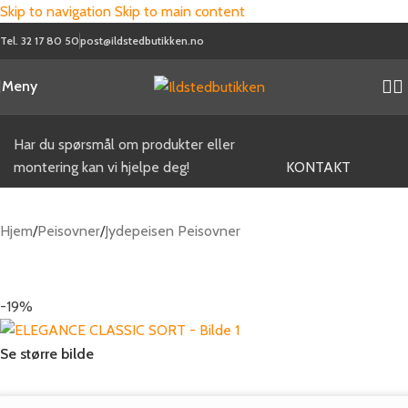
Skip to navigation
Skip to main content
Tel. 32 17 80 50
post@ildstedbutikken.no
Meny
Kjøpshjelp og veiledning
Har du spørsmål om produkter eller
montering kan vi hjelpe deg!
KONTAKT
Hjem
/
Peisovner
/
Jydepeisen Peisovner
-19%
Se større bilde