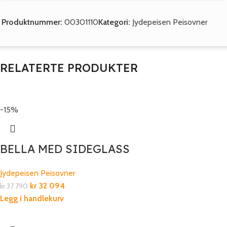
Produktnummer:
00301110
Kategori:
Jydepeisen Peisovner
RELATERTE PRODUKTER
-15%
BELLA MED SIDEGLASS
Jydepeisen Peisovner
kr
32 094
kr
37 790
Legg i handlekurv