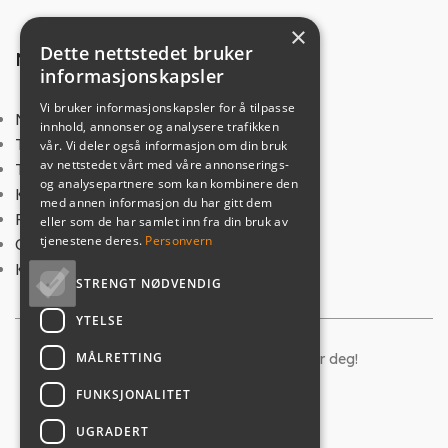
×
Dette nettstedet bruker
NYTTIGE LINKER
informasjonskapsler
Vi bruker informasjonskapsler for å tilpasse
Norsk Varme
innhold, annonser og analysere trafikken
Trygg Netthandel
vår. Vi deler også informasjon om din bruk
av nettstedet vårt med våre annonserings-
Tips og veiledning
og analysepartnere som kan kombinere den
Kjøpsvilkår
med annen informasjon du har gitt dem
Frakt
eller som de har samlet inn fra din bruk av
tjenestene deres.
Personvern
Om oss
Kontakt oss
STRENGT NØDVENDIG
YTELSE
MÅLRETTING
© 2024
Ildstedbutikken
. - vi brenner for deg!
Utviklet av
W
ebCraft AS
FUNKSJONALITET
Personvern og cookies
UGRADERT