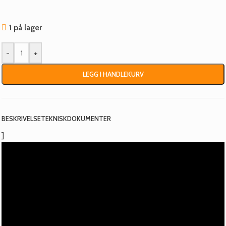
1 på lager
-
+
LEGG I HANDLEKURV
BESKRIVELSE
TEKNISK
DOKUMENTER
]