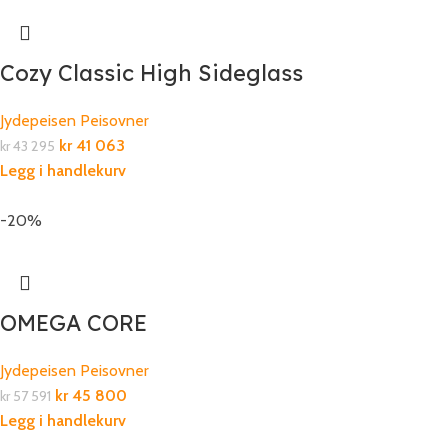
Cozy Classic High Sideglass
Jydepeisen Peisovner
kr
41 063
kr
43 295
Legg i handlekurv
-20%
OMEGA CORE
Jydepeisen Peisovner
kr
45 800
kr
57 591
Legg i handlekurv