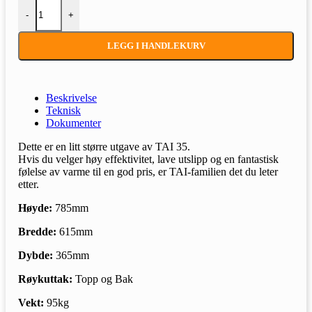
Dovre TAI 45 WT antall
-
+
LEGG I HANDLEKURV
Beskrivelse
Teknisk
Dokumenter
Dette er en litt større utgave av TAI 35.
Hvis du velger høy effektivitet, lave utslipp og en fantastisk
følelse av varme til en god pris, er TAI-familien det du leter
etter.
Høyde:
785mm
Bredde:
615mm
Dybde:
365mm
Røykuttak:
Topp og Bak
Vekt:
95kg